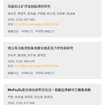
高硫铝土矿浮选脱硫调控研究
徐欣宜
,
覃慧芳
,
黄光健
,
卢雨晴
,
欧云灵
,
刘岱昕
,
陈远林
2026, 17(3): 457-465.
DOI:
10.13264/j.cnki.ysjskx.2026.03.014
摘要
(
25
)
HTML
(
7
)
PDF[
5.4M
]
(
17
)
锂云母冶炼渣制备地聚合物及其力学性能研究
罗仙平
,
聂佳凯
,
刘子帅
,
唐学昆
2026, 17(3): 466-476.
DOI:
10.13264/j.cnki.ysjskx.2026.03.015
摘要
(
21
)
HTML
(
5
)
PDF[
2.4M
]
(
17
)
MnFe
O
复合催化材料活化过一硫酸盐降解对乙酰氨基酚
2
4
严群
,
李欣城
,
张理军
,
薛文慧
,
陈奕浩
2026, 17(3): 477-486.