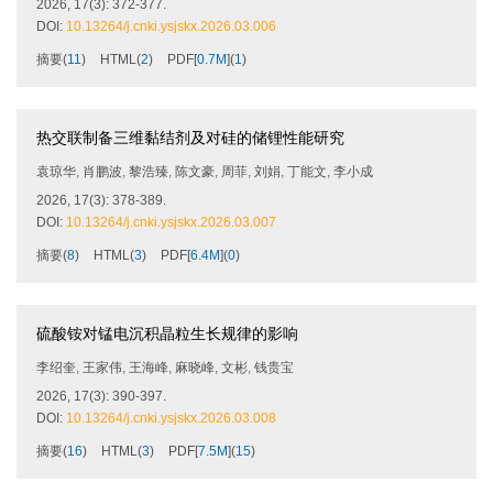
2026, 17(3): 372-377.
DOI:
10.13264/j.cnki.ysjskx.2026.03.006
摘要
(
11
)
HTML
(
2
)
PDF[
0.7M
]
(
1
)
热交联制备三维黏结剂及对硅的储锂性能研究
袁琼华
,
肖鹏波
,
黎浩臻
,
陈文豪
,
周菲
,
刘娟
,
丁能文
,
李小成
2026, 17(3): 378-389.
DOI:
10.13264/j.cnki.ysjskx.2026.03.007
摘要
(
8
)
HTML
(
3
)
PDF[
6.4M
]
(
0
)
硫酸铵对锰电沉积晶粒生长规律的影响
李绍奎
,
王家伟
,
王海峰
,
麻晓峰
,
文彬
,
钱贵宝
2026, 17(3): 390-397.
DOI:
10.13264/j.cnki.ysjskx.2026.03.008
摘要
(
16
)
HTML
(
3
)
PDF[
7.5M
]
(
15
)