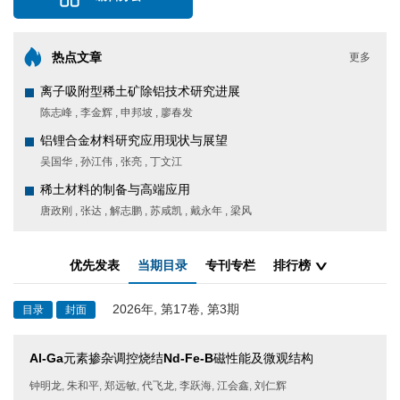
热点文章
更多
离子吸附型稀土矿除铝技术研究进展
陈志峰
,
李金辉
,
申邦坡
,
廖春发
铝锂合金材料研究应用现状与展望
吴国华
,
孙江伟
,
张亮
,
丁文江
稀土材料的制备与高端应用
唐政刚
,
张达
,
解志鹏
,
苏咸凯
,
戴永年
,
梁风
优先发表
当期目录
专刊专栏
排行榜
2026年, 第17卷, 第3期
目录
封面
Al-Ga
元素掺杂调控烧结
Nd-Fe-B
磁性能及微观结构
钟明龙
,
朱和平
,
郑远敏
,
代飞龙
,
李跃海
,
江会鑫
,
刘仁辉