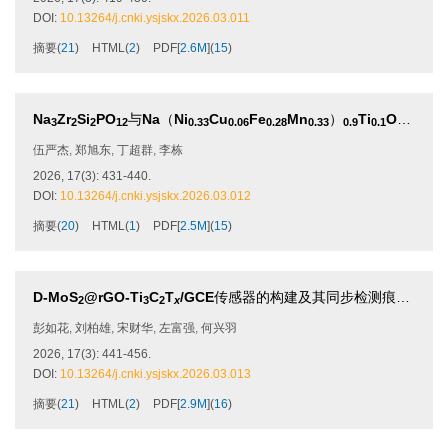
DOI:
10.13264/j.cnki.ysjskx.2026.03.011
摘要
(
21
)
HTML
(
2
)
PDF[
2.6M
]
(
15
)
Na
Zr
Si
PO
与
Na
（
Ni
Cu
Fe
Mn
）
Ti
O
复合制
3
2
2
12
0.33
0.06
0.28
0.33
0.9
0.1
2
伍严杰
,
郑旭东
,
丁超群
,
李栋
2026, 17(3): 431-440.
DOI:
10.13264/j.cnki.ysjskx.2026.03.012
摘要
(
20
)
HTML
(
1
)
PDF[
2.5M
]
(
15
)
D-MoS
@rGO-Ti
C
T
/GCE
传感器的构建及其同步检测痕量
Cd
（
2
3
2
x
彭如花
,
刘柏雄
,
宋财华
,
左富强
,
何兴羽
2026, 17(3): 441-456.
DOI:
10.13264/j.cnki.ysjskx.2026.03.013
摘要
(
21
)
HTML
(
2
)
PDF[
2.9M
]
(
16
)