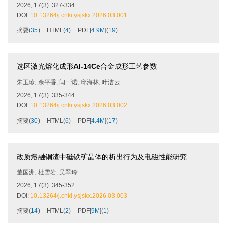
2026, 17(3): 327-334.
DOI:
10.13264/j.cnki.ysjskx.2026.03.001
摘要
(
35
)
HTML
(
4
)
PDF[
4.9M
]
(
19
)
选区激光熔化成形
Al-14Ce
合金成形工艺参数
朱玉珍
,
余平香
,
闫一诺
,
邱海林
,
叶洁云
2026, 17(3): 335-344.
DOI:
10.13264/j.cnki.ysjskx.2026.03.002
摘要
(
30
)
HTML
(
6
)
PDF[
4.4M
]
(
17
)
改质熔融铜渣中磁铁矿晶体的析出行为及电磁性能研究
董国洲
,
杜雪岩
,
吴翠玲
2026, 17(3): 345-352.
DOI:
10.13264/j.cnki.ysjskx.2026.03.003
摘要
(
14
)
HTML
(
2
)
PDF[
9M
]
(
1
)