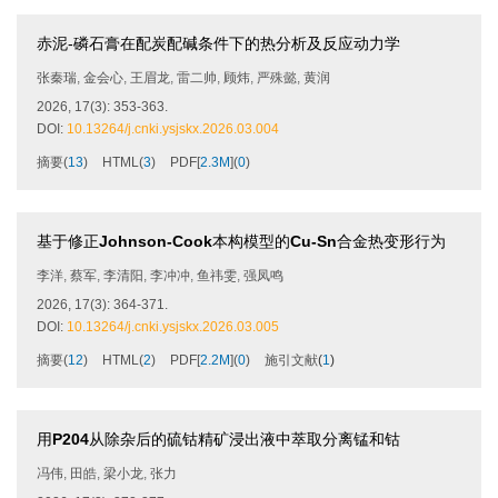
赤泥-磷石膏在配炭配碱条件下的热分析及反应动力学
张秦瑞
,
金会心
,
王眉龙
,
雷二帅
,
顾炜
,
严殊懿
,
黄润
2026, 17(3): 353-363.
DOI:
10.13264/j.cnki.ysjskx.2026.03.004
摘要
(
13
)
HTML
(
3
)
PDF[
2.3M
]
(
0
)
基于修正
Johnson-Cook
本构模型的
Cu-Sn
合金热变形行为
李洋
,
蔡军
,
李清阳
,
李冲冲
,
鱼祎雯
,
强凤鸣
2026, 17(3): 364-371.
DOI:
10.13264/j.cnki.ysjskx.2026.03.005
摘要
(
12
)
HTML
(
2
)
PDF[
2.2M
]
(
0
)
施引文献
(
1
)
用
P204
从除杂后的硫钴精矿浸出液中萃取分离锰和钴
冯伟
,
田皓
,
梁小龙
,
张力