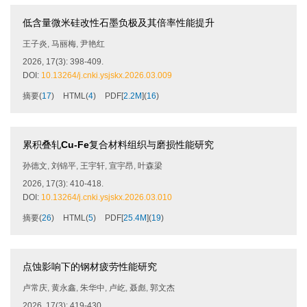
低含量微米硅改性石墨负极及其倍率性能提升
王子炎
,
马丽梅
,
尹艳红
2026, 17(3): 398-409.
DOI:
10.13264/j.cnki.ysjskx.2026.03.009
摘要
(
17
)
HTML
(
4
)
PDF[
2.2M
]
(
16
)
累积叠轧
Cu-Fe
复合材料组织与磨损性能研究
孙德文
,
刘锦平
,
王宇轩
,
宣宇昂
,
叶森梁
2026, 17(3): 410-418.
DOI:
10.13264/j.cnki.ysjskx.2026.03.010
摘要
(
26
)
HTML
(
5
)
PDF[
25.4M
]
(
19
)
点蚀影响下的钢材疲劳性能研究
卢常庆
,
黄永鑫
,
朱华中
,
卢屹
,
聂彪
,
郭文杰
2026, 17(3): 419-430.