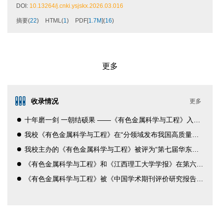
DOI:
10.13264/j.cnki.ysjskx.2026.03.016
摘要
(
22
)
HTML
(
1
)
PDF[
1.7M
]
(
16
)
更多
收录情况
更多
十年磨一剑 一朝结硕果 ——《有色金属科学与工程》入选中文核心期刊
我校《有色金属科学与工程》在“分领域发布我国高质量科技期刊分级目录”中荣登多个学科榜单
我校主办的《有色金属科学与工程》被评为“第七届华东地区优秀期刊”
《有色金属科学与工程》和《江西理工大学学报》在第六届江西省优秀期刊奖评选活动中喜获佳绩
《有色金属科学与工程》被《中国学术期刊评价研究报告》（第6版）评为权威期刊（A+等级）