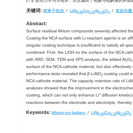
Li
扩散动力学与导电率，而且减轻了电极与电解液的界面
关键词:
锂离子电池
/
LiNi
Co
Al
O
/
表面包
0.80
0.15
0.05
2
Abstract:
Surface residual lithium compounds severely affected the
Coating the NCA surface with Li-reactant agents is an ef
singular coating technique is insufficient to satisfy all s
combined. First, the LiOH on the surface of the NCA cat
with XRD, SEM, TEM and XPS analysis, the added Al
O
2
3
surface of the NCA cathode material, but also effectivel
performance tests revealed that β-LiAlO
coating could en
2
NCA cathode material. The capacity retention rate of LiA
analyses showed that the improvement in the electroche
+
coating, which can not only enhance Li
diffusion kinetic
reactions between the electrode and electrolyte, thereb
Keywords:
lithium-ion battery
/
LiNi
Co
Al
O
0.80
0.15
0.05
2