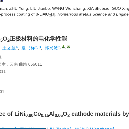
nan, ZHU Yong, LIU Jianbo, WANG Wenzhang, XIA Shubiao, GUO Xingb
-process coating of β-LiAlO
[J].
Nonferrous Metals Science and Engine
2
O
正极材料的电化学性能
05
2
4
2, 3
2
,
,
,
王文章
,
夏书标
,
郭兴波
1
云南 曲靖 655011
11
01
e of LiNi
Co
Al
O
cathode materials by
0.80
0.15
0.05
2
1
4
4
4