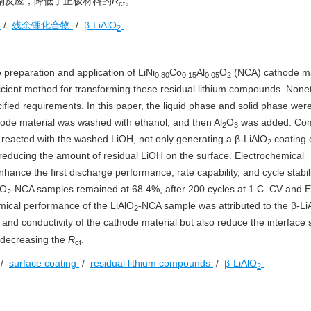
副反应，降低了正极材料的
R
。
ct
覆
/
残余锂化合物
/
β-LiAlO
2
 preparation and application of LiNi
Co
Al
O
(NCA) cathode ma
0.80
0.15
0.05
2
ficient method for transforming these residual lithium compounds. None
pecified requirements. In this paper, the liquid phase and solid phase wer
hode material was washed with ethanol, and then Al
O
was added. Co
2
3
reacted with the washed LiOH, not only generating a β-LiAlO
coating 
2
y reducing the amount of residual LiOH on the surface. Electrochemical
hance the first discharge performance, rate capability, and cycle stabili
lO
-NCA samples remained at 68.4%, after 200 cycles at 1 C. CV and E
2
mical performance of the LiAlO
-NCA sample was attributed to the β-Li
2
s and conductivity of the cathode material but also reduce the interface 
y decreasing the
R
.
ct
/
surface coating
/
residual lithium compounds
/
β-LiAlO
2