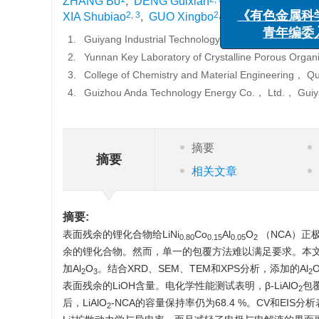
ZHANG Bo
,
DENG Guixian
,
DENG Tao
,
LIU
2, 3
2
,
,
XIA Shubiao
,
GUO Xingbo
《有色金
1.
Guiyang Industrial Technology Research Institute
青年
2.
Yunnan Key Laboratory of Crystalline Porous Orga
3.
College of Chemistry and Material Engineering， 
4.
Guizhou Anda Technology Energy Co.， Ltd.， Gui
摘要
摘要
相关文章
摘要:
表面残余的锂化合物给LiNi
Co
Al
O
（NCA）正
0.80
0.15
0.05
2
余的锂化合物。然而，单一的包覆方法难以满足要求。本文
加Al
O
。结合XRD、SEM、TEM和XPS分析，添加的Al
2
3
2
表面残余的LiOH含量。电化学性能测试表明，β-LiAlO
包
2
后，LiAlO
-NCA的容量保持率仍为68.4 %。CV和EIS分析表
2
+