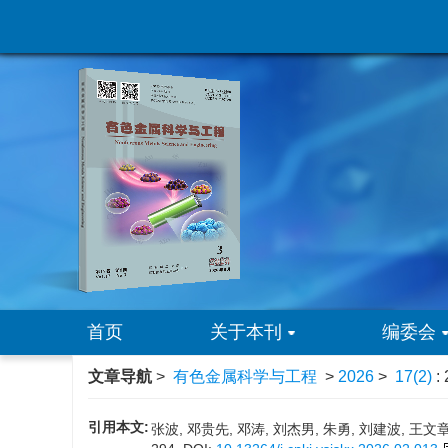
首页
关于本刊
编委会
文章导航
>
有色金属科学与工程
>
2026
>
17(2)
:
引用本文:
张波, 邓贵先, 邓涛, 刘杰男, 朱勇, 刘建波, 王文