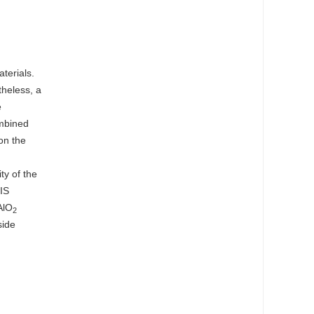
terials.
theless, a
e
mbined
on the
ty of the
IS
AlO
2
side