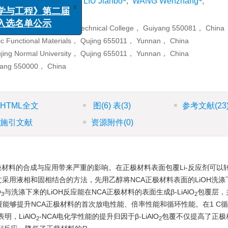
 Jienan
,
ZHU Yong
,
LIU Jianbo
,
WANG Wenzhang
,
x
属科学与工程》第二届
， Guiyang Vocational and Technical College， Guiyang 550081， China
编委入选名单公示
nic Functional Materials， Qujing 655011， Yunnan， China
Qujing Normal University， Qujing 655011， Yunnan， China
yang 550000， China
HTML全文
图
(6)
表
(3)
参考文献
(23
施引文献
资源附件
(0)
极材料的合成与应用带来严重的影响。在正极材料表面包覆Li-反应剂可以
采用液相和固相结合的方法，先用乙醇将NCA正极材料表面的LiOH洗涤
O
与洗涤下来的LiOH反应能在NCA正极材料的表面生成β-LiAlO
包覆层，
3
2
覆能够提升NCA正极材料的首次放电性能、倍率性能和循环性能。在1 C循
明，LiAlO
-NCA电化学性能的提升归因于β-LiAlO
包覆不仅提高了正极
2
2