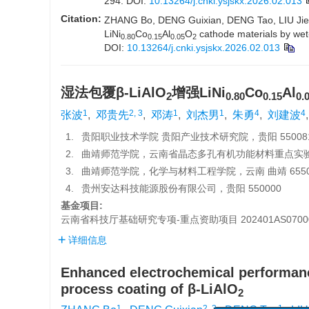
294.
DOI:
10.13264/j.cnki.ysjskx.2026.02.013
Citation:
ZHANG Bo, DENG Guixian, DENG Tao, LIU Jie
LiNi
Co
Al
O
cathode materials by wet
0.80
0.15
0.05
2
DOI:
10.13264/j.cnki.ysjskx.2026.02.013
湿法包覆
β-LiAlO
增强
LiNi
Co
Al
2
0.80
0.15
0.
1
2, 3
1
1
4
4
张波
,
邓贵先
,
邓涛
,
刘杰男
,
朱勇
,
刘建波
1.
贵阳职业技术学院 贵阳产业技术研究院，贵阳 55008
2.
曲靖师范学院，云南省晶态多孔有机功能材料重点实验室，
3.
曲靖师范学院，化学与材料工程学院，云南 曲靖 6550
4.
贵州安达科技能源股份有限公司，贵阳 550000
基金项目:
云南省科技厅基础研究专项-重点资助项目
202401AS0700
详细信息
Enhanced electrochemical performanc
process coating of β-LiAlO
2
1
2, 3
1