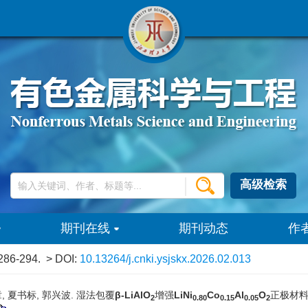
高级检索
期刊在线
期刊动态
作
 286-294.
> DOI:
10.13264/j.cnki.ysjskx.2026.02.013
章, 夏书标, 郭兴波. 湿法包覆
β-LiAlO
增强
LiNi
Co
Al
O
正极材料的
2
0.80
0.15
0.05
2