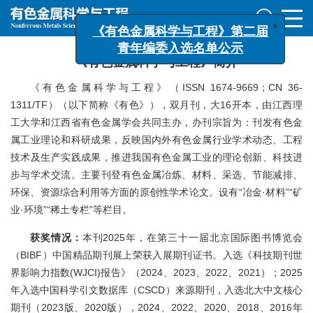
x
《有色金属科学与工程》第二届
青年编委入选名单公示
《有色金属科学与工程》简介
《有色金属科学与工程》（ISSN 1674-9669；CN 36-
1311/TF）（以下简称《有色》），双月刊，大16开本，由江西理
工大学和江西省有色金属学会共同主办，办刊宗旨为：刊发有色金
属工业理论和科研成果，反映国内外有色金属行业学术动态、工程
技术及生产实践成果，推进我国有色金属工业的理论创新、科技进
步与学术交流。主要刊登有色金属冶炼、材料、采选、节能减排、
环保、资源综合利用等方面的原创性学术论文。设有“冶金·材料”“矿
业·环境”“稀土专栏”等栏目。
获奖情况：
本刊2025年，在第三十一届北京国际图书博览会
（BIBF）中国精品期刊展上荣获入展期刊证书。入选《科技期刊世
界影响力指数(WJCI)报告》（2024、2023、2022、2021）；2025
年入选中国科学引文数据库（CSCD）来源期刊，入选北大中文核心
期刊（2023版、2020版），2024、2022、2020、2018、2016年