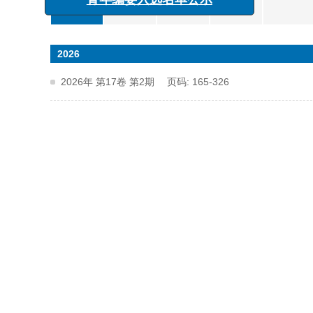
x
《有色金属科学与工程》第二届
1980s
1989
1988
1987
青年编委入选名单公示
2026
2026年 第17卷 第2期 页码: 165-326