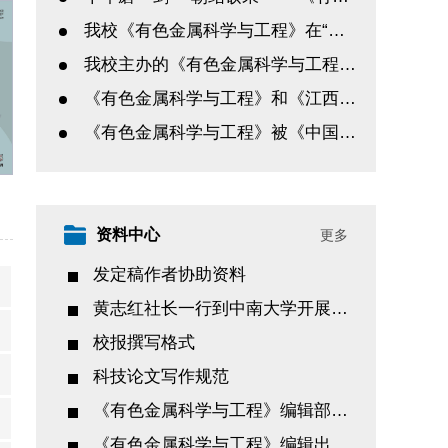
我校《有色金属科学与工程》在“分领域发布我国高质量科技期刊分级目录”中荣登多个学科榜单
我校主办的《有色金属科学与工程》被评为“第七届华东地区优秀期刊”
《有色金属科学与工程》和《江西理工大学学报》在第六届江西省优秀期刊奖评选活动中喜获佳绩
《有色金属科学与工程》被《中国学术期刊评价研究报告》（第6版）评为权威期刊（A+等级）
资料中心
更多
发定稿作者协助资料
黄志红社长一行到中南大学开展宣传、组稿、走访和调研学习
校报撰写格式
科技论文写作规范
《有色金属科学与工程》编辑部奖惩办法
《有色金属科学与工程》编辑出版工作细则